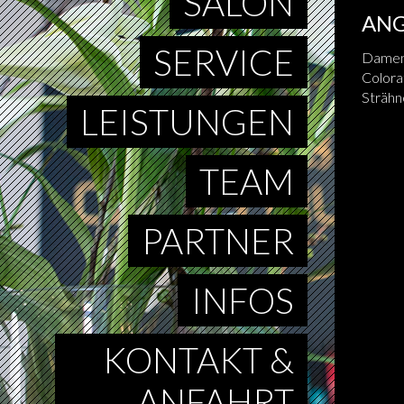
SALON
ANG
SERVICE
Damen-
Colora
Strähn
LEISTUNGEN
TEAM
PARTNER
INFOS
KONTAKT &
ANFAHRT